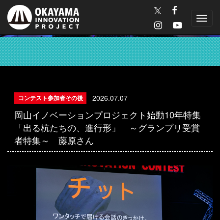
Toggl
navig
2026.07.07
コンテスト参加者その後
岡山イノベーションプロジェクト始動10年特集
「出る杭たちの、進行形」 ～グランプリ受賞
者特集～ 藤原さん