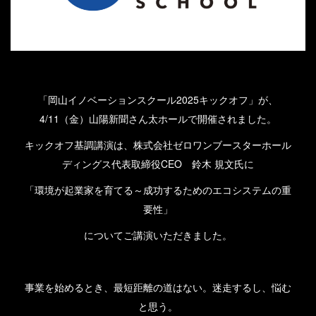
「岡山イノベーションスクール2025キックオフ」が、
4/11（金）山陽新聞さん太ホールで開催されました。
キックオフ基調講演は、
株式会社ゼロワンブースター
ホール
ディングス代表取締役CEO 鈴木 規文氏に
「環境が起業家を育てる～成功するためのエコシステムの重
要性」
についてご講演いただきました。
事業
を始め
る
とき、
最短距離の道
は
ない
。
迷走
する
し、
悩む
と思
う
。