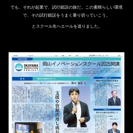
でも、それが起業
で、
試行錯誤の旅
だ
。
この素晴らしい環境
で、
その
試行錯誤
を
うまく乗り切って
いこう
。
とスクール生へエールを送りました。