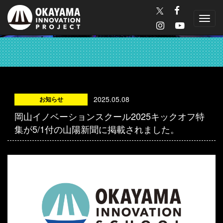
Toggl
navig
2025.05.08
お知らせ
岡山イノベーションスクール2025キックオフ特
集が5/1付の山陽新聞に掲載されました。